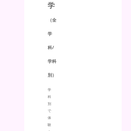
学
（全
学
科/
学科
別）
学
科
別
で
体
験