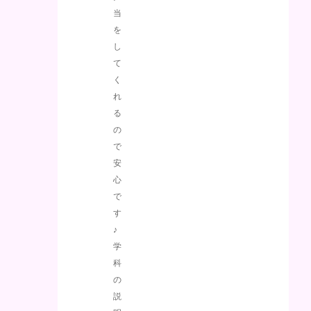
当
を
し
て
く
れ
る
の
で
安
心
で
す
♪
学
科
の
説