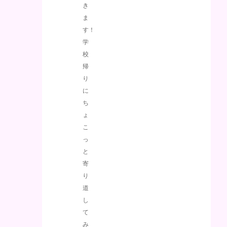
き
ま
す！
学
校
帰
り
に
ち
ょ
こ
っ
と
寄
り
道
し
て
み