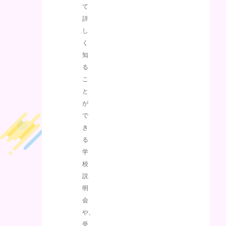
て
詳
し
く
知
る
こ
と
が
で
き
る
学
校
説
明
会
や、
受