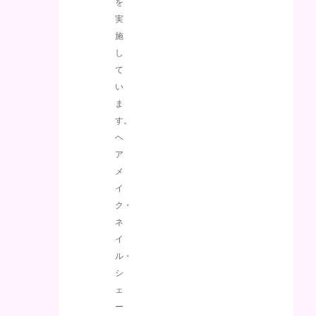
を
実
施
し
て
い
ま
す。
ヘ
ア
メ
イ
ク・
ネ
イ
ル・
シ
ェ
ー