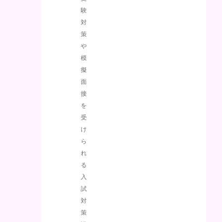
験
対
策
や
模
擬
面
接
を
受
け
ら
れ
る
入
試
対
策