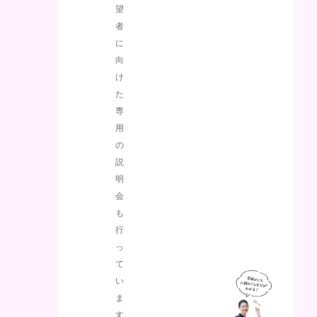
望
者
に
向
け
た
専
用
の
説
明
会
も
行
っ
て
い
ま
す。