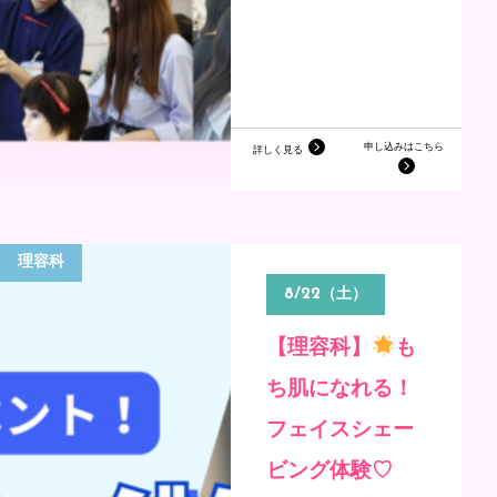
申し込みはこちら
詳しく見る
理容科
8/22（土）
【理容科】
も
ち肌になれる！
フェイスシェー
ビング体験♡