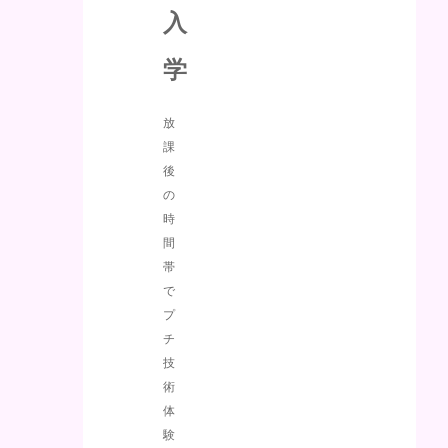
入
学
放
課
後
の
時
間
帯
で
プ
チ
技
術
体
験