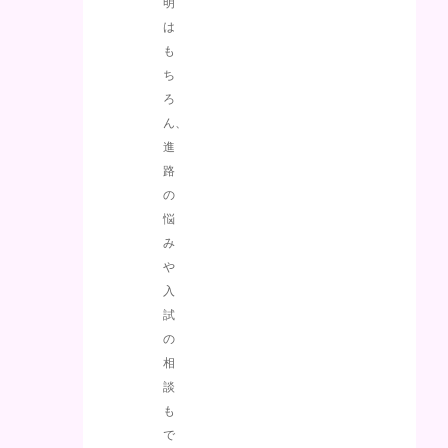
明
は
も
ち
ろ
ん、
進
路
の
悩
み
や
入
試
の
相
談
も
で