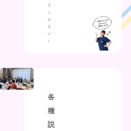
て
く
だ
さ
い
♪
各
種
説