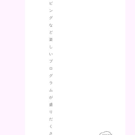
ビ
ン
グ
な
ど
楽
し
い
プ
ロ
グ
ラ
ム
が
盛
り
だ
く
さ