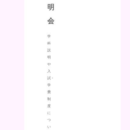
明
会
学
科
説
明
や
入
試・
学
費
制
度
に
つ
い