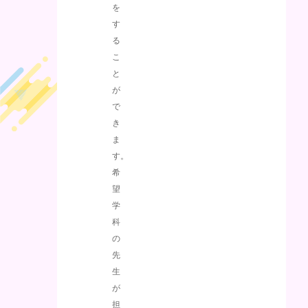
を
す
る
こ
と
が
で
き
ま
す。
希
望
学
科
の
先
生
が
担