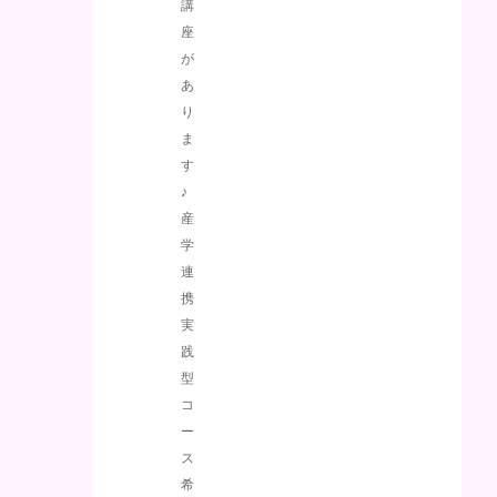
講
座
が
あ
り
ま
す
♪
産
学
連
携
実
践
型
コ
ー
ス
希