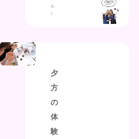
ん
♪
夕
方
の
体
験