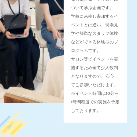
ついて学ぶ企画です。
学校に来校し参加するイ
ベントとは違い、現場見
学や簡単なスタッフ体験
などができる体験型のプ
ログラムです。
サロン等でイベントを実
施するため全て少人数制
となりますので、安心し
てご参加いただけます。
※イベント時間は30分～
1時間程度での実施を予定
しております。