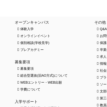
クロワッサンス(卒業生の活躍)
お知ら
オープンキャンパス
その他
体験入学
Q&A
オンラインイベント
お問
個別相談(学校見学)
保護
プレアカデミー
卒業
求人
募集要項
情報
募集要項
社会
総合型選抜(旧AO方式)について
プラ
HO
WEBエントリー・WEB出願
ソー
学費について
文部
第三
入学サポート
教員