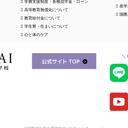
学費支援制度・各種奨学金・ローン
産学
高等教育無償化について
国際
教育給付金について
学生寮・住まいについて
心と体のケア
＼ 
スク
クロ
お知