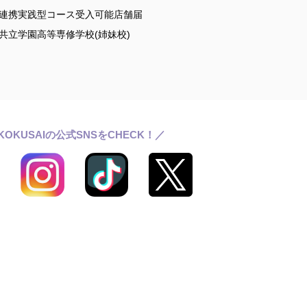
連携実践型コース受入可能店舗届
共立学園高等専修学校(姉妹校)
KOKUSAIの公式SNSをCHECK！／
ールライフ
ワッサンス(卒業生の活躍)
らせ