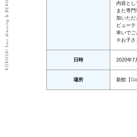
内容とし
また専門
加いただ
ビューテ
幸いでご
※お子さ
日時
2020年
場所
新館
【Go