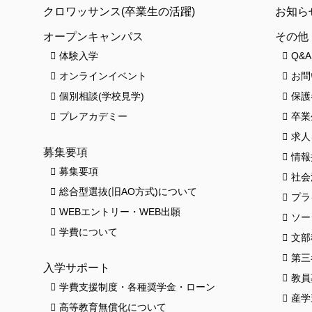
クロワッサンス(卒業生の活躍)
お知ら
オープンキャンパス
その他
体験入学
Q&A
オンラインイベント
お問
個別相談(学校見学)
保護
プレアカデミー
卒業
求人
募集要項
情報
募集要項
社会
総合型選抜(旧AO方式)について
プラ
WEBエントリー・WEB出願
ソー
学費について
文部
第三
入学サポート
教員
学費支援制度・各種奨学金・ローン
産学
高等教育無償化について