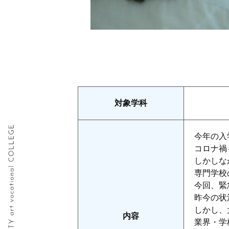
対象学科
今年の入
コロナ禍
しかしな
専門学校
今回、緊
昨今の状
しかし、
内容
業界・学