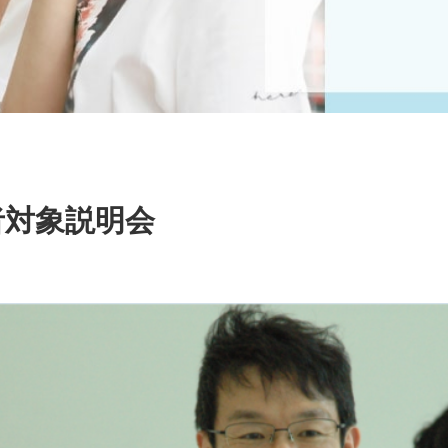
者対象説明会
スク
クロ
お知