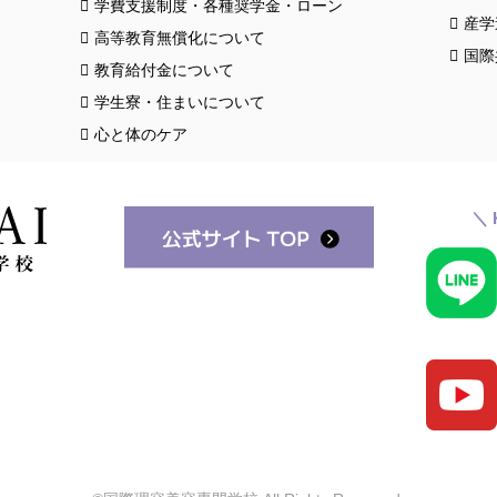
学費支援制度・各種奨学金・ローン
産学
高等教育無償化について
国際
教育給付金について
学生寮・住まいについて
心と体のケア
＼ 
スク
クロ
お知