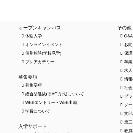
クロワッサンス(卒業生の活躍)
お知ら
オープンキャンパス
その他
体験入学
Q&A
オンラインイベント
お問
個別相談(学校見学)
保護
プレアカデミー
卒業
求人
募集要項
情報
募集要項
社会
総合型選抜(旧AO方式)について
プラ
HO
WEBエントリー・WEB出願
ソー
学費について
文部
第三
入学サポート
教員