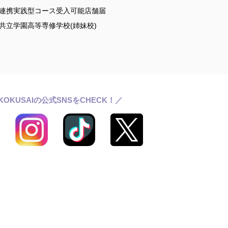
連携実践型コース受入可能店舗届
共立学園高等専修学校(姉妹校)
KOKUSAIの公式SNSをCHECK！／
ールライフ
ワッサンス(卒業生の活躍)
らせ