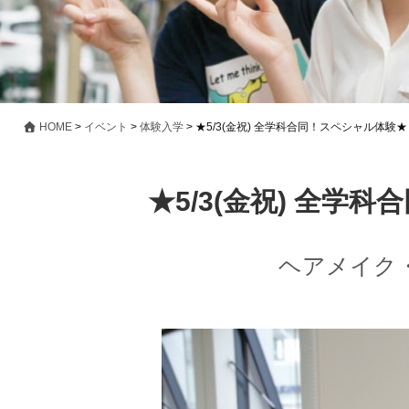
HOME
>
イベント
>
体験入学
>
★5/3(金祝) 全学科合同！スペシャル体験★
★5/3(金祝) 全学
ヘアメイク