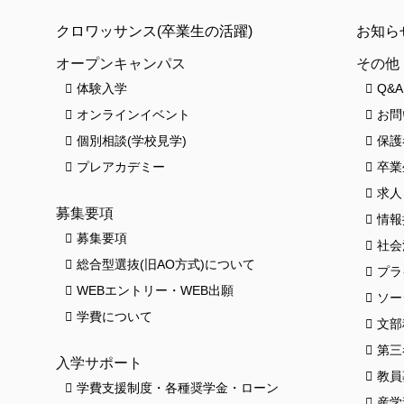
クロワッサンス(卒業生の活躍)
お知ら
オープンキャンパス
その他
体験入学
Q&A
オンラインイベント
お問
個別相談(学校見学)
保護
プレアカデミー
卒業
求人
募集要項
情報
募集要項
社会
総合型選抜(旧AO方式)について
プラ
WEBエントリー・WEB出願
ソー
学費について
文部
第三
入学サポート
教員
学費支援制度・各種奨学金・ローン
産学