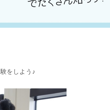
験をしよう♪
ールライフ
ワッサンス(卒業生の活躍)
らせ