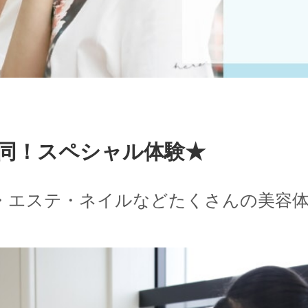
科合同！スペシャル体験★
・エステ・ネイルなどたくさんの美容体
スク
クロ
お知