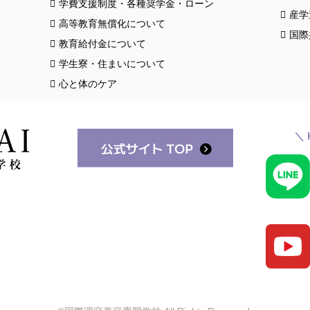
学費支援制度・各種奨学金・ローン
産学
高等教育無償化について
国際
教育給付金について
学生寮・住まいについて
心と体のケア
＼ 
スク
クロ
お知