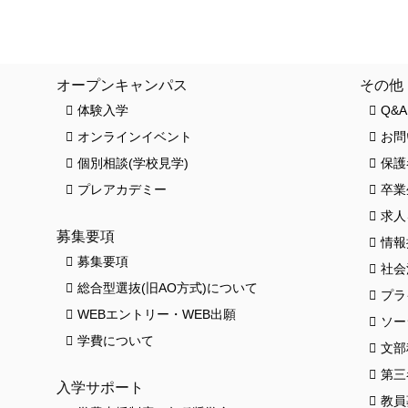
クロワッサンス(卒業生の活躍)
お知ら
オープンキャンパス
その他
体験入学
Q&A
オンラインイベント
お問
個別相談(学校見学)
保護
プレアカデミー
卒業
求人
募集要項
情報
募集要項
社会
総合型選抜(旧AO方式)について
プラ
HO
WEBエントリー・WEB出願
ソー
学費について
文部
第三
入学サポート
教員