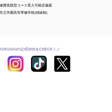
連携実践型コース受入可能店舗届
共立学園高等専修学校(姉妹校)
KOKUSAIの公式SNSをCHECK！／
ールライフ
ワッサンス(卒業生の活躍)
らせ