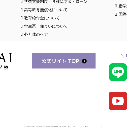
学費支援制度・各種奨学金・ローン
産学
高等教育無償化について
国際
教育給付金について
学生寮・住まいについて
心と体のケア
＼ 
スク
クロ
お知