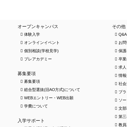
クロワッサンス(卒業生の活躍)
お知ら
オープンキャンパス
その他
体験入学
Q&A
オンラインイベント
お問
個別相談(学校見学)
保護
プレアカデミー
卒業
求人
募集要項
情報
募集要項
社会
総合型選抜(旧AO方式)について
プラ
HO
WEBエントリー・WEB出願
ソー
学費について
文部
第三
入学サポート
教員