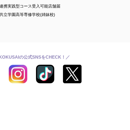
連携実践型コース受入可能店舗届
共立学園高等専修学校(姉妹校)
KOKUSAIの公式SNSをCHECK！／
ールライフ
ワッサンス(卒業生の活躍)
らせ