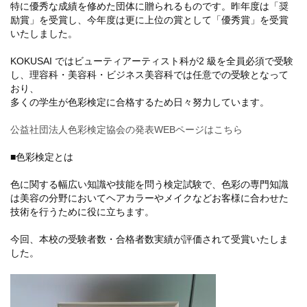
特に優秀な成績を修めた団体に贈られるものです。昨年度は「奨
励賞」を受賞し、今年度は更に上位の賞として「優秀賞」を受賞
いたしました。
KOKUSAI ではビューティアーティスト科が2 級を全員必須で受験
し、理容科・美容科・ビジネス美容科では任意での受験となって
おり、
多くの学生が色彩検定に合格するため日々努力しています。
公益社団法人色彩検定協会の発表WEBページはこちら
■色彩検定とは
色に関する幅広い知識や技能を問う検定試験で、色彩の専門知識
ライフ
は美容の分野においてヘアカラーやメイクなどお客様に合わせた
技術を行うために役に立ちます。
ンス(卒業生の活躍)
今回、本校の受験者数・合格者数実績が評価されて受賞いたしま
した。