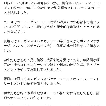
1月21日～1月28日の5泊8日の日程で、美容科・ビューティアーテ
ィスト科の1・2年生、合計10名が海外研修としてフランスのニー
スを訪れました。
ニースはコート・ダジュール（紺碧の海岸）の中心都市で南フラ
ンスに位置しており、豊かな自然と歴史的な建造物やアートが魅
力的な街です。
現地ではエレガンススパアカデミーの学生さんからボディマッサ
ージ、ハマム（スチームサウナ）、化粧品成分説明をして頂きま
した。
学生たちは初めて見る施設に大変刺激を受けており、年齢層が幅
広い生徒のコミュニケーション能力や日本の技術と異なるトリー
ライフ
トメントを受けて感動しておりました。
翌日には同じくエレガンススパアカデミーにてホットストーント
ンス(卒業生の活躍)
リートメントの技術研修を行いました。
学生たちは特に体重移動やストーンの扱い方に苦戦しており、講
師のテクニックに釘付けでした。