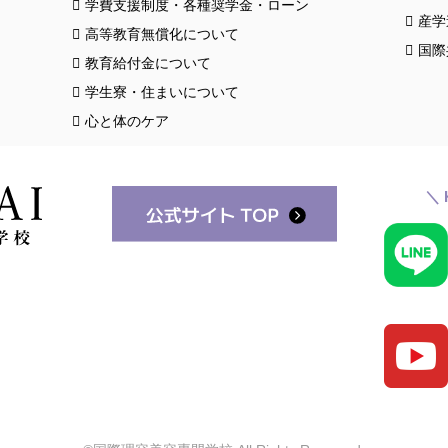
学費支援制度・各種奨学金・ローン
産学
高等教育無償化について
国際
教育給付金について
学生寮・住まいについて
心と体のケア
＼ 
スク
クロ
お知