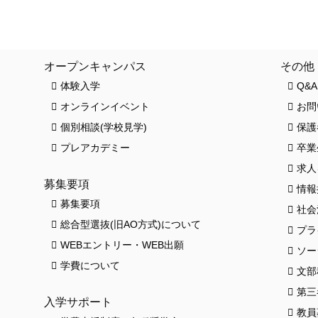
クロワッサンス(卒業生の活躍)
お知ら
オープンキャンパス
その他
体験入学
Q&A
オンラインイベント
お問
個別相談(学校見学)
保護
プレアカデミー
卒業
求人
募集要項
情報
募集要項
社会
総合型選抜(旧AO方式)について
プラ
HO
WEBエントリー・WEB出願
ソー
学費について
文部
第三
入学サポート
教員