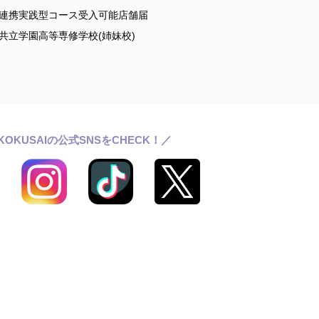
連携実践型コース受入可能店舗届
共立学園高等専修学校(姉妹校)
KOKUSAIの公式SNSをCHECK！／
ールライフ
ワッサンス(卒業生の活躍)
らせ