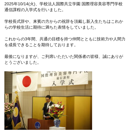
2025年10/14(火)、学校法人国際共立学園 国際理容美容専門学校
通信課程の入学式を行いました。
学校長式辞や、来賓の方からの祝辞を頂戴し新入生たちはこれか
らの学校生活に期待に満ちた表情をしていました。
これからの3年間、共通の目標を持つ仲間とともに技術力や人間力
を成長できることを期待しております。
最後になりますが、ご列席いただいた関係者の皆様、誠にありが
とうございました。
ライフ
ンス(卒業生の活躍)