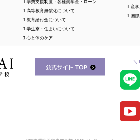
学費支援制度・各種奨学金・ローン
産学
高等教育無償化について
国際
教育給付金について
学生寮・住まいについて
心と体のケア
＼ 
スク
クロ
お知