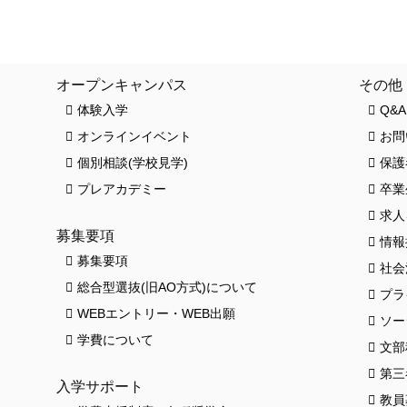
クロワッサンス(卒業生の活躍)
お知ら
オープンキャンパス
その他
体験入学
Q&A
オンラインイベント
お問
個別相談(学校見学)
保護
プレアカデミー
卒業
求人
募集要項
情報
募集要項
社会
総合型選抜(旧AO方式)について
プラ
HO
WEBエントリー・WEB出願
ソー
学費について
文部
第三
入学サポート
教員