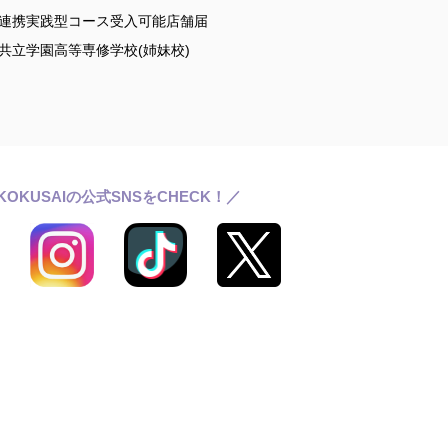
連携実践型コース受入可能店舗届
共立学園高等専修学校(姉妹校)
KOKUSAIの公式SNSをCHECK！／
ールライフ
ワッサンス(卒業生の活躍)
らせ