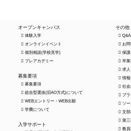
クロワッサンス(卒業生の活躍)
お知ら
オープンキャンパス
その他
体験入学
Q&A
オンラインイベント
お問
個別相談(学校見学)
保護
プレアカデミー
卒業
求人
募集要項
情報
募集要項
社会
総合型選抜(旧AO方式)について
プラ
HO
WEBエントリー・WEB出願
ソー
学費について
文部
第三
入学サポート
教員