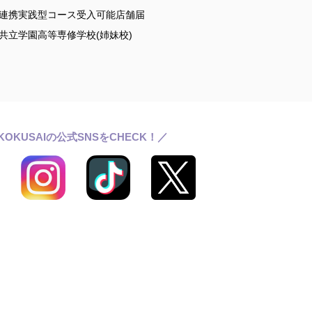
連携実践型コース受入可能店舗届
共立学園高等専修学校(姉妹校)
KOKUSAIの公式SNSをCHECK！／
ールライフ
ワッサンス(卒業生の活躍)
らせ