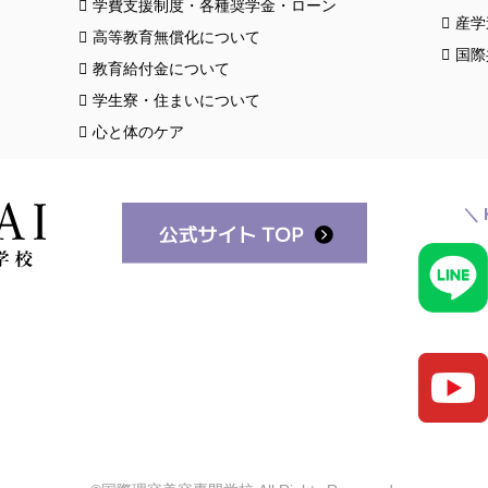
学費支援制度・各種奨学金・ローン
産学
高等教育無償化について
国際
教育給付金について
学生寮・住まいについて
心と体のケア
＼ 
スク
クロ
お知