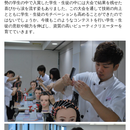
勢の学生の中で入賞した学生・生徒の中には大会で結果を残せた
喜びから涙を流す姿もありました。この大会を通して技術の向上
とともに学生・生徒のモチベーションも高めることができたので
はないでしょうか。今後もこのようなコンテストを行い学生・生
徒の意欲や能力を伸ばし、資質の高いビューティクリエーターを
育てていきます。
ライフ
ンス(卒業生の活躍)