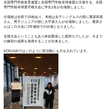
全国専門学校体育連盟と全国専門学校卓球連盟が主催する、全国
専門学校卓球選手権大会に学生2名が出場致しました。
出場校は全部で25校あり、本校は女子シングルスの部に重原莉菜
さん、男子ジュニアの部に大平凌さんが出場致しました。重原さ
んはこの大会に2年連続での出場となりました。
全国大会ということもあり終始緊張した面持ちでしたが、今まで
の練習の成果を発揮することが出来ました。
KOKUSAIではこのように部活動にも力を入れています。
ライフ
ンス(卒業生の活躍)